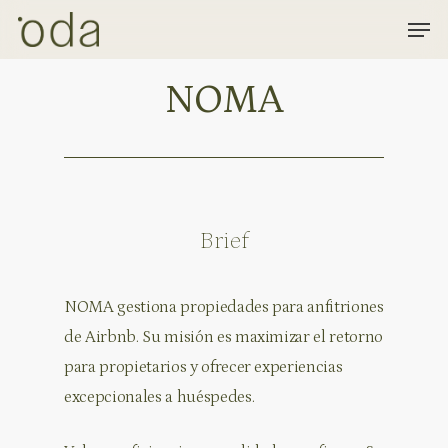
Skip
Men
to
Close
main
NOMA
Menu
content
Brief
NOMA gestiona propiedades para anfitriones
de Airbnb. Su misión es maximizar el retorno
para propietarios y ofrecer experiencias
excepcionales a huéspedes.